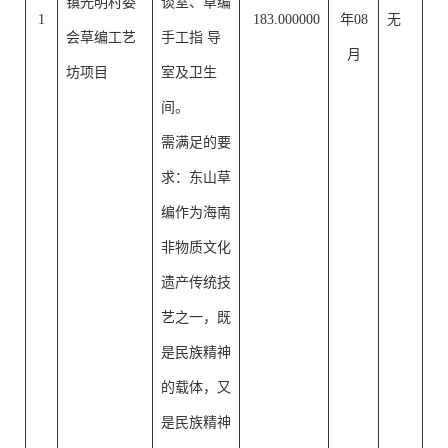
镇光明村委
谈室、草编
1
183.000000
年08
无
会草编工艺
手工指 导
月
坊项目
室及卫生
间。
需满足的要
求：东山草
编作为海南
非物质文化
遗产传统技
艺之一，既
是民族精神
的载体，又
是民族精神