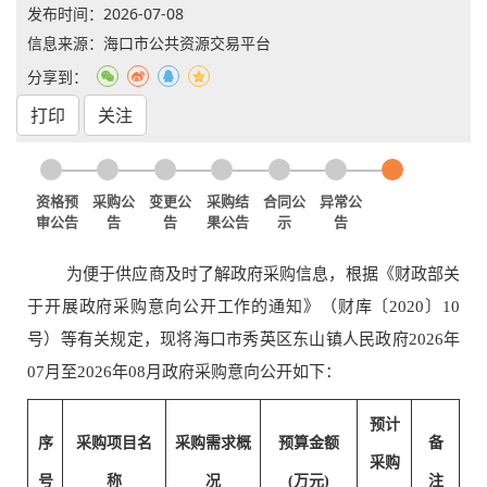
发布时间：
2026-07-08
信息来源：海口市公共资源交易平台
分享到：
打印
关注
资格预
采购公
变更公
采购结
合同公
异常公
审公告
告
告
果公告
示
告
为便于供应商及时了解政府采购信息，根据《财政部关
于开展政府采购意向公开工作的通知》（财库〔2020〕10
号）等有关规定，现将海口市秀英区东山镇人民政府2026年
07月至2026年08月政府采购意向公开如下：
预计
序
采购项目名
采购需求概
预算金额
备
采购
号
称
况
(万元)
注