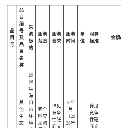
品
目
编
采
品
号
购
服务
服务
服务
单
服务
目
及
金额(元)
标
范围
要求
时间
位
标准
号
品
的
目
名
称
20
26
年
海
其
口
10个
详见
详见
他
市
完全
月
竞争
竞争
生
环
响应
（20
性磋
性磋
态
境
采购
26年
商文
商文