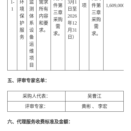
1-
环
监
需求
3月1
件第
项
件第
1,609,000.00
1
境
测
所有
日至
三章
三章
保
体
内容
2026
采购
采购
护
系
和要
年12
需
需
服
设
求。
月31
求。
求。
务
备
日）
运
维
项
目
五、评审专家名单：
采购人代表：
吴曹江
评审专家：
黄彬
、
李宏
六、代理服务收费标准及金额：