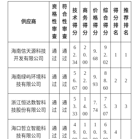
资
符
技
商
价
综
得
推
格
合
术
务
格
合
分
荐
供应商
性
性
得
得
得
得
排
排
审
审
分
分
分
分
名
名
查
查
6
2
9
海南信天源科技
通
通
9.
2.
0.
2.
1
1
开发有限公司
过
过
68
34
00
02
5
2
8
海南绿屿环境科
通
通
9.
6.
2.
8.
2
2
技有限公司
过
过
93
67
00
60
5
1
7
浙江恒达数智科
通
通
7.
3.
4.
5.
3
3
技股份有限公司
过
过
74
33
00
07
4
1
1
6
海口哲立智能科
通
通
9.
0.
0.
9.
4
技有限公司
过
过