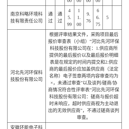
00
00
00
00
4
1
6
南京科略环境科
通
通
9.
5.
1.
6.
5
技有限责任公司
过
过
76
99
00
75
根据评审结果文件，采购项目最后
报价审查表（小组）“河比先河环保
科技股份有限公司在：1.供应商所
提供的最后报价以及最后报价明细
表是在规定的时间内提交和2.供应
商的最后报价应加盖供应商（法定
河北先河环保科
名称）电子签章两项内容审查均为
技股份有限公司
×，未通过审查”以及谈判/磋商/协
商情况符合性评审表“河比先河环保
科技股份有限公司：磋商与报价超
时未响应，超时供应商视为主动退
出的⽆效供应商”，不通过磋商谈判
审查。
安徽环能电子科