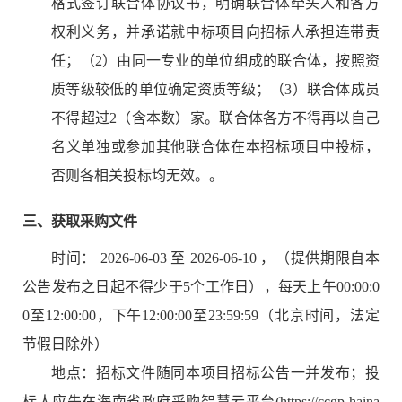
格式签订联合体协议书，明确联合体牵头人和各方
权利义务，并承诺就中标项目向招标人承担连带责
任；（2）由同一专业的单位组成的联合体，按照资
质等级较低的单位确定资质等级；（3）联合体成员
不得超过2（含本数）家。联合体各方不得再以自己
名义单独或参加其他联合体在本招标项目中投标，
否则各相关投标均无效。。
三、获取采购文件
时间：
2026-06-03
至
2026-06-10
，（提供期限自本
公告发布之日起不得少于5个工作日），每天上午
00:00:0
0
至
12:00:00
，下午
12:00:00
至
23:59:59
（北京时间，法定
节假日除外）
地点：
招标文件随同本项目招标公告一并发布；投
标人应先在海南省政府采购智慧云平台(https://ccgp-haina