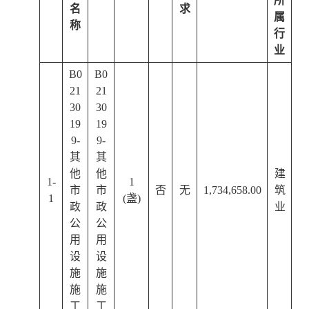
所
名
求
属
称
行
业
B0
B0
21
21
30
30
19
19
9-
9-
其
其
他
他
建
1-
1
市
市
否
无
1,734,658.00
筑
1
(盏)
政
政
业
公
公
用
用
设
设
施
施
施
施
工
工