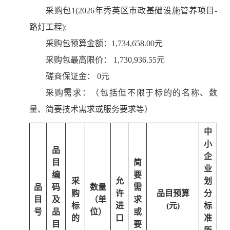
采购包1(2026年秀英区市政基础设施管养项目-
路灯工程):
采购包预算金额：
1,734,658.00元
采购包最高限价：
1,730,936.55元
磋商保证金：
0元
采购需求：（包括但不限于标的的名称、数
量、简要技术需求或服务要求等）
中
小
品
企
目
简
业
编
要
采
允
划
品
码
数量
需
购
许
品目预算
分
目
及
（单
求
标
进
(元)
标
号
品
位）
或
的
口
准
目
要