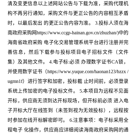
清及变更信息以上述⽹站公告与下载为准，采购代理机
构不再另⾏通知，采购⽂件与更正公告的内容相互⽭盾
时，以最后发出
的更正公告内容为准。
3.
投标⼈须在海
南政府采购⽹
https://www.ccgp-hainan.gov.cn/zhuzhan/)
中的
海南省政府采购
电⼦化交易管理系统平台进⾏注册并完
善信息，然后下载参与投标项⽬电⼦招标⽂件（⽂件
集）及其他⽂件。
4.
电⼦标
:
必须
办理数字证书
CA
锁，
并使⽤数字证书（
https://www.yuque.com/haonan123/bzzx /
ugmn1f
）进⾏签字和加密，投标截
⽌时间前，必须登录
系统上传加密的电⼦投标⽂件。
5.
本项⽬为远程不⻅⾯
开标，供应商⽆须到达开标现场，但开标前必须
进⼊电
⼦开标⼤厅在线签到（未签到视为⽆效投标），远程按
时参加在线开标解密即可。
6.
注意事项：电⼦标采⽤全
程电⼦
化操作，供应商应详细阅读海南政府采购⽹的通