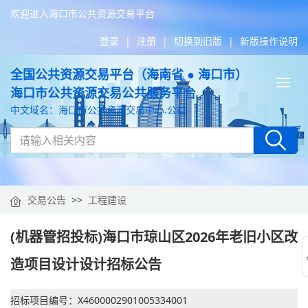
欢迎进入海口市公共资源交易平台
登录
|
注册
|
切换到旧版
|
新版操作说明
全国公共资源交易平台（海南省 ● 海口市）
Tog
海口市公共资源交易公共服务平台
nav
中文域名：海口市公共资源交易中心.公益
交易公告
>>
工程建设
(机器管招投标)海口市琼山区2026年老旧小区改
造项目设计设计招标公告
招标项目编号：X4600002901005334001