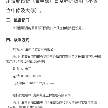
用设施设备（含电梯）日常养护费用（不包
含中修及大修）。
三、监督部门
本招标项目的监督部门为海口市住房和城乡建设局。
四、联系方式
招 标 人:
海南华越置业有限公司
地 址:
海南省海口市秀英区西秀镇海口市秀英区长滨西四街2号珈
宝广场1＃楼12层B1206号房
联 系 人:
朱工
电 话:
0898-65303693
电子邮件:
410101287@qq.com
招标代理机构:
海南兆廷工程管理有限公司
地 址:
海南省海口市美兰区海甸街道和平大道66号宝安江南城
（三期）熙园3号楼6层609