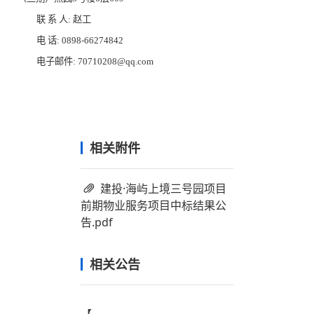
联 系 人:
赵工
电 话:
0898-66274842
电子邮件:
70710208@qq.com
相关附件
建投·海屿上境三号园项目
前期物业服务项目中标结果公
告.pdf
相关公告
【