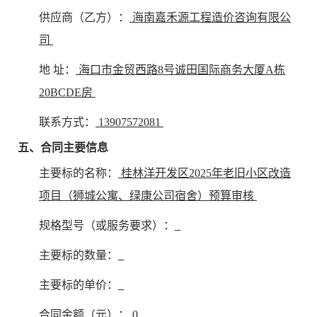
供应商（乙方）：
海南嘉禾源工程造价咨询有限公
司
地 址：
海口市金贸西路8号诚田国际商务大厦A栋
20BCDE房
联系方式：
13907572081
五、合同主要信息
主要标的名称：
桂林洋开发区2025年老旧小区改造
项目（狮城公寓、绿康公司宿舍）预算审核
规格型号（或服务要求）：
主要标的数量：
主要标的单价：
合同金额（元）：
0