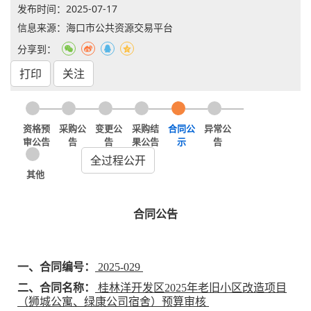
发布时间：
2025-07-17
信息来源：海口市公共资源交易平台
分享到：
打印
关注
资格预
采购公
变更公
采购结
合同公
异常公
审公告
告
告
果公告
示
告
全过程公开
其他
合同公告
一、合同编号：
2025-029
二、合同名称：
桂林洋开发区2025年老旧小区改造项目
（狮城公寓、绿康公司宿舍）预算审核