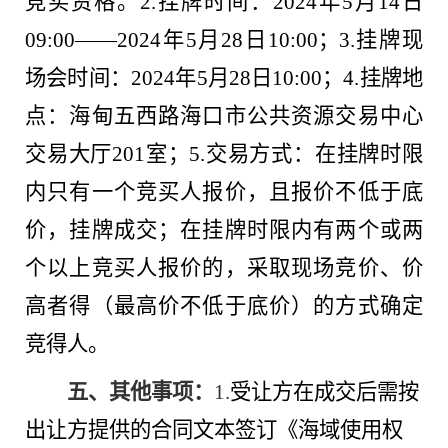
竞买资格。2.挂牌时间：2024年
5
月
14
日
09
:
00
——2024年
5
月
28
日
10
:
00
；
3.挂牌现
场会时间：2024年
5
月
28
日
10
:
00
；
4.挂牌地
点：海甸五西路海口市公共资源交易中心
交易大厅
201
室；
5.交易方式：在挂牌时限
内只有一个竞买人报价，且报价不低于底
价，挂牌成交；在挂牌时限内有两个或两
个以上竞买人报价的，采取现场竞价、价
高者得（最高价不低于底价）的方式确定
竞得人。
五、其他事项：
1.
受让方在成交后需按
出让方提供的合同文本签订《海域使用权