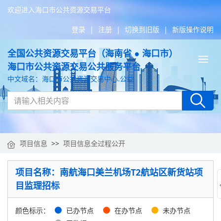
欢迎进入海口市公共资源交易平台
登录
|
注册
|
切换到旧版
|
新版操作说明
全国公共资源交易平台（海南省 ● 海口市）
Tog
海口市公共资源交易公共服务平台
nav
中文域名：海口市公共资源交易中心.公益
项目信息
>>
项目信息全过程公开
项目名称：南航海口美兰机场T2航站区新货站项
目监理招标
颜色标示：
已办节点
在办节点
未办节点