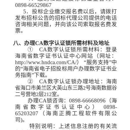
0898-66529867
5．投标企业缴交报名费以后，请拨打
发布招标公告的招标代理公司提供的电话
咨询相关问题，并向该公司索取报名费发
票。
八、办理
CA数字认证锁所需材料及地址
① CA数字认证锁所需材料：登录
海南省数字证书认证中心网站（网址：
http://www.hndca.com/CA/） “服务支持”中
的“海南省电子招投标用户办理数字证书业
务指南”下载。
② CA数字认证锁办理地址：
海南
省海口市美兰区大英山东三路2号海南数据谷
。
二号营地2层212室
办理
CA锁咨询：0898-66668096（海
南省数字证书认证中心） 0898-
65203207（海南正腾工程软件有限公
司)。
特别说明：上述信息注册的有关流