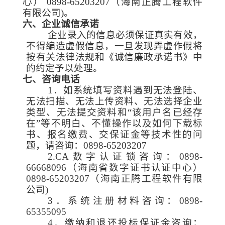
心） 0898-65203207（海南正腾工程软件
有限公司)。
六、企业诚信承诺
企业录入的信息必须保证真实有效，
不得编造虚假信息，一旦发现弄虚作假将
按有关法律法规和《诚信廉政承诺书》中
的约定予以处理。
七、咨询电话
1．如系统填写资料遇到无法登陆、
无法扫描、无法上传资料、无法选择企业
类型、无法提交资料和“该用户名已经存
在”等不明白、不懂操作以及如何下载标
书、报名缴费、交保证金等技术性的问
题，请咨询：0898-65203207
2.CA数字认证锁咨询：0898-
66668096（海南省数字证书认证中心）
0898-65203207（海南正腾工程软件有限
公司)
3．系统注册材料咨询：0898-
65355095
4．缴纳和退还投标保证金咨询：