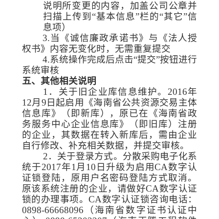
说明所变更的内容，加盖公司公章并
扫描上传到“基本信息”栏的“其它”信
息项）
3.当《诚信廉政承诺书》与《法人授
权书》内容无变化时，无需重复提交
4.系统操作完成后点击“提交”按钮进行
系统审核
五、其他相关说明
1．关于旧企业库信息维护。2016年
12月9日起启用《海南省公共资源交易主体
信息库》（即新库），原已在《海南省政
务服务中心企业信息库》（即旧库）注册
的企业，其数据在转入新库后，需由企业
自行修改、补充相关数据，并提交审核。
2．关于登录方式。分散采购电子化系
统于2017年1月10日升级为启用CA数字认
证锁登陆，原用户名密码登陆方式取消。
原该系统注册的企业，请做好CA数字认证
锁的办理事项。CA数字认证锁咨询电话：
0898-66668096（海南省数字证书认证中