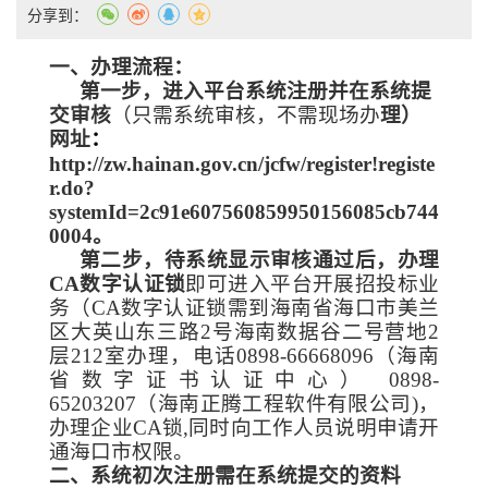
分享到：
一、办理流程：
第一步，进入平台系统注册并在系统提
交审核
（只需系统审核，不需现场办
理）
网址
：
http://zw.hainan.gov.cn/jcfw/register!registe
r.do?
systemId=2c91e607560859950156085cb744
0004
。
第二步，待系统显示审核通过后，办理
CA
数字认证锁
即可进入平台开展招投标业
务（
CA
数字认证锁需到海南省海口市美兰
区大英山东三路2号海南数据谷二号营地2
层212室办理，电话0898-66668096（海南
省数字证书认证中心） 0898-
65203207（海南正腾工程软件有限公司)
，
办理企业
CA锁,同时向工作人员说明申请开
通海口市权限
。
二、系统初次注册需在系统提交的资料