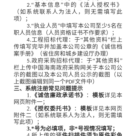
“
”
2.
基本信息
中的《法人授权书》
（如系统联系人为法人，则无需填写此
项）；
“
”
3.
执业人员
中填写本公司至少5名在
职人员信息（人员资格证书不作要求）；
“
”
4.工程招标代理：于
其他资料
栏上
传填写完毕并加盖本公司公章的《诚信档
案手册》（省住房和城乡建设厅办理）
“
”
5.政府采购招标代理：于
其他资料
栏上传中国海南政府采购网关于本公司公
示的截图以及本公司人员公示的截图（以
上截图编辑到同一个PDF文件中）
三、系统注册常见问题提示
1.
《诚信廉政承诺书》
：
模板
详见本
网页附件一；
2.
《授权委托书》
：
模板
详见本网页
附件二（如系统联系人为法人，则无需填
写此项）；
3.*号为必填项，非*号视情况填写；
4.所上传的
证件扫描件须为原件彩色