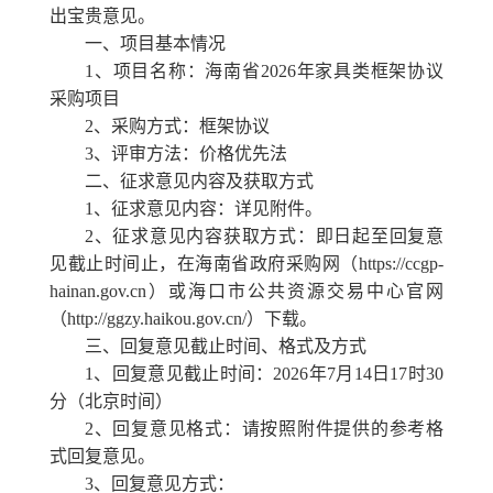
出宝贵意见。
一、项目基本情况
1、项目名称：海南省2026年
家具类
框架协议
采购项目
2、采购方式：框架协议
3、评审方法：价格优先法
二、征求意见内容及
获取
方式
1、
征求意见内容：详见附件。
2、
征求意见内容
获取方式
：即日起至回复意
见截止时间止，在海南省政府采购网（
https://ccgp-
hainan.gov.cn）
或
海口市公共资源交易中心
官网
（
http://ggzy.haikou.gov.cn/）下载。
三、回复意见截止时间、格式
及
方式
1
、回复意见截止时间：
202
6
年
7
月
14
日
17
时
30
分（北京时间）
2
、回复意见格式：请按照附件提供的参考格
式回复意见。
3
、回复意见方式：