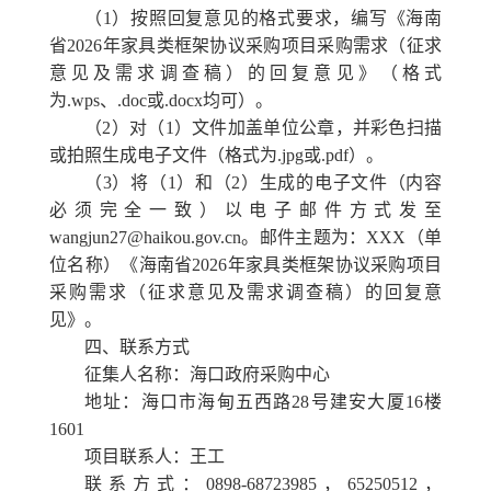
（
1）按照回复意见的格式要求，编写《海南
省2026年
家具类
框架协议采购项目采购需求（征求
意见及需求调查稿）的回复意见》（格式
为
.wps、.doc或.docx均可）。
（
2
）
对
（
1
）
文件
加盖单位公章，
并
彩色扫描
或拍照生成电子文件（格式为
.jpg
或
.pdf
）。
（
3
）将（
1
）和（
2
）生成的电子文件（内容
必须完全一致）以电子邮件方式发至
wangjun27
@haikou.gov.cn
。邮件主题为：
XXX
（单
位名称）
《
海南省
2026年
家具类
框架协议采购项目
采购需求（征求意见及需求调查稿）的回复意
见
》。
四、联系方式
征集人名称：
海口
政府采购中心
地址：
海口市海甸五西路
28号建安大厦
16楼
1601
项目联系人：
王工
联系方式：
0898-68723985，65250512，