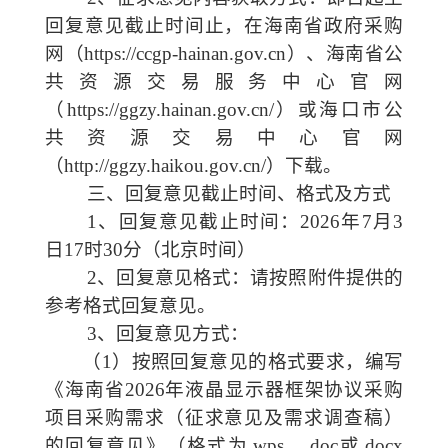
回复意见截止时间止，在海南省政府采购
网（
https://ccgp-hainan.gov.cn）、海南省公
共资源交易服务中心官网
（https://ggzy.hainan.gov.cn/）
或
海口市公
共资源交易中心
官网
（
http://ggzy.haikou.gov.cn/）下载。
三、回复意见截止时间、格式
及
方式
1
、回复意见截止时间：
202
6
年
7
月
3
日
17
时
30
分（北京时间）
2
、回复意见格式：请按照附件提供的
参考格式回复意见。
3
、回复意见方式：
（
1
）按
照回复意见的格式要求，编写
《海南省
2026年液晶显示器框架协议采购
项目采购需求（征求意见及需求调查稿）
的回复意见
》（格式为
.wps
、
.doc
或
.docx