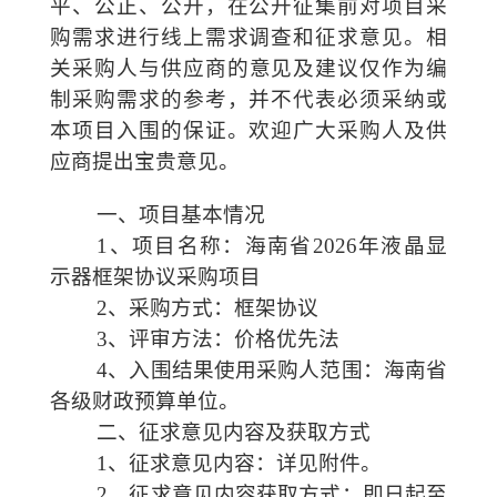
平、公正
、
公开，
在公开征集前
对项目
采
购需求
进行线上需求调查和
征求意见。
相
关
采购人与供应商
的
意见
及
建议
仅作为编
制采购需求的参考，并不代表必须采纳或
本项目入围的保证。
欢迎广大采购人及供
应商提出宝贵意见。
一、项目基本情况
1、项目名称：海南省2026年液晶显
示器框架协议采购项目
2、采购方式：框架协议
3、评审方法：价格优先法
4、
入围结果使用采购人范围：海南省
各级财政预算单位。
二、征求意见内容及
获取
方式
1、
征求意见内容：详见附件。
2、
征求意见内容
获取方式
：即日起至