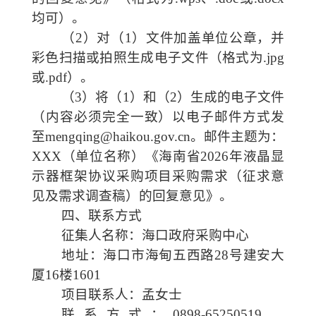
均可
）。
（
2
）
对
（
1
）
文件
加盖单位公章，
并
彩色扫描或拍照生成电子文件（格式为
.jpg
或
.pdf
）。
（
3
）将（
1
）和（
2
）生成的电子文件
（内容必须完全一致）以电子邮件方式发
至
mengqing@haikou.gov.cn
。邮件主题为：
XXX
（单位名称）
《
海南省
2026年液晶显
示器框架协议采购项目采购需求（征求意
见及需求调查稿）的回复意见
》。
四、联系方式
征集人名称：
海口
政府采购中心
地址：
海口市海甸五西路
28号建安大
厦
16楼1601
项目联系人：孟女士
联系方式：
0898-65250519，