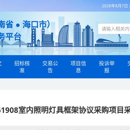
2026年8月7日
省 ● 海口市）
务平台
文
招标核
交易公
项目信
投诉举
准
告
息
报
2061908室内照明灯具框架协议采购项