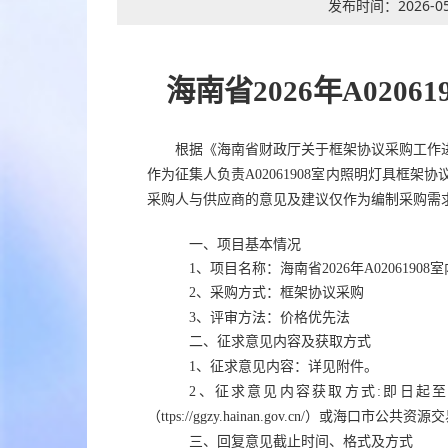
发布时间：
2026-05
海南省
2026年A02
根据《海南省财政厅关于框架协议采购工作
作为征集人负责
A02061908室内照明灯具框架
采购人与供应商
的
意见
及
建议
仅作为编制采购需
一、项目基本情况
1、项目名称：海南省2026年A020619
2、采购方式：框架协议
采购
3、评审方法：价格优先法
二、征求意见内容及
获取
方式
1、
征求意见内容：详见附件。
2、
征求意见内容
获取方式
:即日起至
（ttps://ggzy.hainan.gov.cn/）
或
海口市公共资源交
三、回复意见截止时间、格式
及
方式