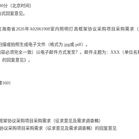
30
分（北京时间）
格式回复意见。
《海南省
2026年A02061908室内照明灯具框架协议采购项目采购
扫描或拍照生成电子文件（格式为
.jpg
或
.pdf
）。
内容必须完全一致）以电子邮件方式发至？。邮件主题为：
XXX（单位名称
）的回复意见
》。
楼1601
照明灯具框架协议采购项目采购需求（征求意见及需求调查稿）
灯具框架协议采购项目采购需求（征求意见及需求调查稿）的回复意见