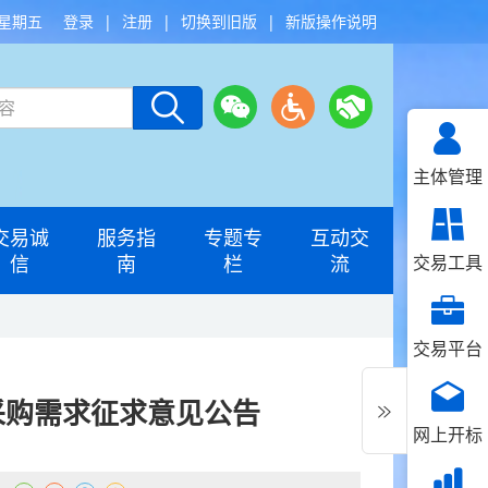
 星期五
登录
|
注册
|
切换到旧版
|
新版操作说明
主体管理
交易诚
服务指
专题专
互动交
信
南
栏
流
交易工具
交易平台
目采购需求征求意见公告
网上开标