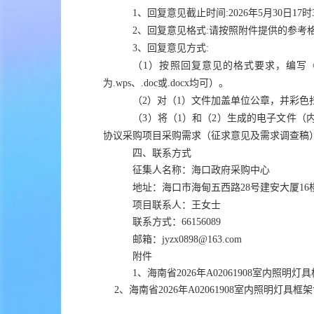
1
、回复意见截止时间
:202
6
年
5
月
30
日
17
时
2
、回复意见格式
:
请按照附件提供的参考
3
、回复意见方式
:
（
1
）按
照回复意见的格式要求，编写
为
.wps
、
.doc
或
.docx
均可
）。
（
2
）
对
（
1
）
文件
加盖单位公章，
并
彩色
（
3
）将（
1
）和（
2
）生成的电子文件
（
协议采购项目采购需求（征求意见及需求调查稿
四、联系方式
征集人名称：
海口
政府采购中心
地址：
海口市海甸五西路
28号建安大厦
16
项目联系人：王女士
联系方式：
66156089
邮箱：
jyzx0898@163.com
附件
1、海南省2026年A02061908室内
2、海南省2026年A02061908室内照明