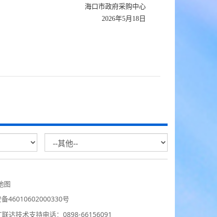
海口市
政府采购中心
202
6
年
5
月
18
日
地图
46010602000330号
广联达技术支持电话：0898-66156091