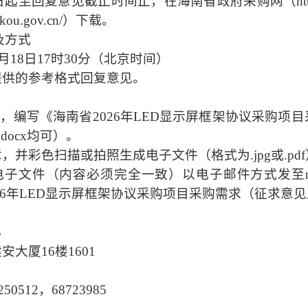
回复意见截止时间止，在海南省政府采购网（https://ccg
kou.gov.cn/）下载。
及方式
5月18日17时30分（北京时间）
提供的参考格式回复意见。
求，编写《海南省
2026年LED显示屏框架协议采购
.docx
均可
）。
章，
并
彩色扫描或拍照生成电子文件（格式为
.jpg
或
.pdf
电子文件（内容必须完全一致）以电子邮件方式发至
026年LED显示屏框架协议采购项目采购需求（征求意
心
建安大厦16楼1601
250512，68723985