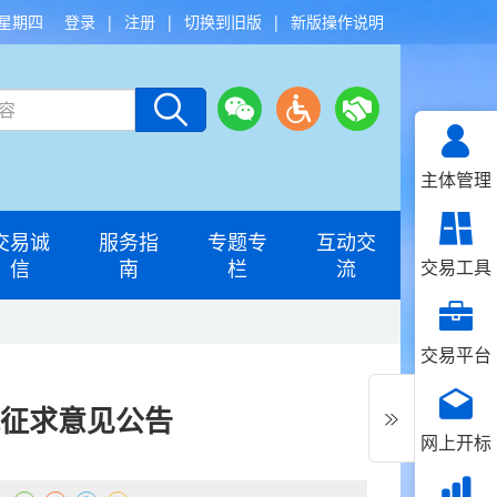
 星期四
登录
|
注册
|
切换到旧版
|
新版操作说明
主体管理
交易诚
服务指
专题专
互动交
信
南
栏
流
交易工具
交易平台
求征求意见公告
网上开标