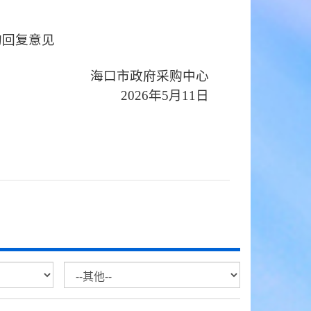
的回复意见
海口市
政府采购中心
202
6
年
5
月
11
日