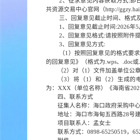
2、征求意见内容获取方式:即日起至
共资源交易中心官网（http://ggzy.hai
三、回复意见截止时间、格式
1、回复意见截止时间:2026年
2、回复意见格式:请按照附件
3、回复意见方式:
（
1
）按
照回复意见的格式要
的回复意见
》
（格式为
.wps
、
.doc
或
（
2
）
对
（
1
）
文件
加盖单位公
（
3
）将（
1
）和（
2
）生成的
为：
XXX
（单位名称）
《
海南省
2
四、联系方式
征集人名称：海口政府采购中
地址：海口市海甸五西路
28号
项目联系人：孟女士
联系方式：
0898-65250519，65