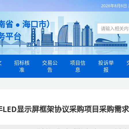
2026年8月6日
省 ● 海口市）
务平台
文
招标核
交易公
项目信
投诉举
准
告
息
报
6年LED显示屏框架协议采购项目采购需