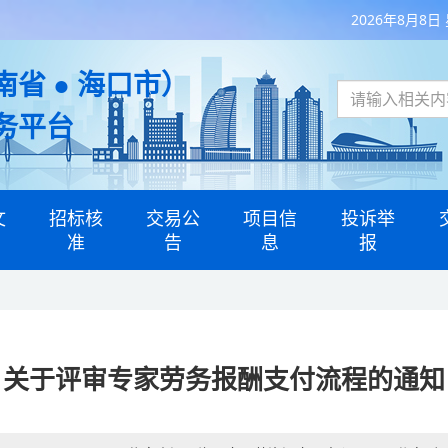
2026年8月8日
省 ● 海口市）
务平台
文
招标核
交易公
项目信
投诉举
准
告
息
报
关于评审专家劳务报酬支付流程的通知