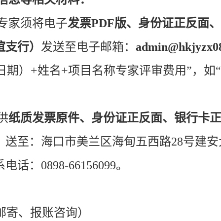
专家须将电子
发票PDF版、身份证正反面
谊支行）
发送至电子邮箱：
admin@hkjyzx0
审日期）+姓名+项目名称专家评审费用”，如“2
供
纸质发票原件、身份证正反面、银行卡
）
送至：海口市美兰区海甸五西路28号建安大
0898-66156099。
9（邮寄、报账咨询）