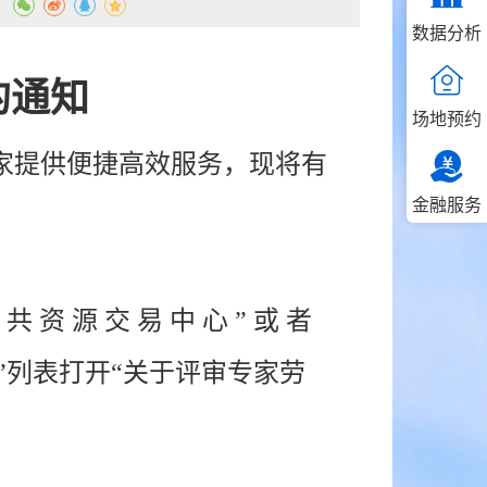
：
数据分析
的通知
场地预约
家提供便捷高效服务，现将有
金融服务
 共 资 源 交 易 中 心 ” 或 者
”列表打开“关于评审专家劳