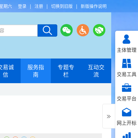
 星期六
登录
|
注册
|
切换到旧版
|
新版操作说明
主体管理
交易诚
服务指
专题专
互动交
信
南
栏
流
交易工具
交易平台
网上开标