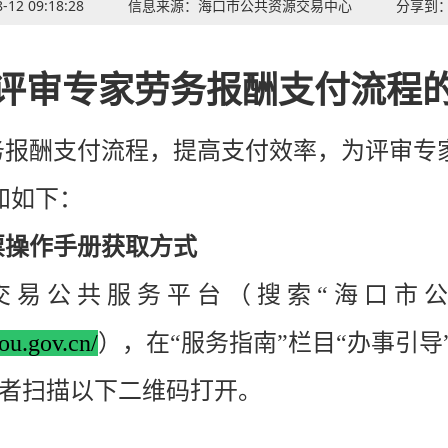
-12 09:18:28
信息来源：
海口市公共资源交易中心
分享到
评审专家劳务报酬支付流程
报酬支付流程，提高支付效率，为评审专
知如下：
操作手册获取方式
易 公 共 服 务 平 台 （ 搜 索 “ 海 口 市 公
kou.gov.cn/
），在“服务指南”栏目“办事引导
或者扫描以下二维码打开。