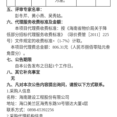
为准。
五、评审专家名单：
彭冬芹、黄小燕、吴秀姑。
六、代理服务收费标准及金额：
本项目代理费收费标准：
按《海南省物价局关于降
低部分招标代理服务收费标准》（琼价费管［
2011］225
号）文件规定的收费标准×（1-7%）计取。
本项目代理费总金额：
806.31
元（人民币
捌佰零陆元叁
角壹分
）
。
七、公告期限
自本公告发布之日起
1个工作日。
八、其它补充事宜
无
九、凡对本次公告内容提出询问，请按以下方式联系。
1.采购人信息
名称：海南建设工程股份有限公司
地址：海口美兰区海秀东路
50号银达大厦4层
联系方式：
0898-65392256
2.采购代理机构信息