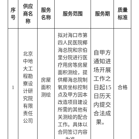
供应
序
服务
质量
商名
服务范围
服务期
号
名称
标准
称
拟对海口市第
四人民医院椰
海总院和宗伯
自甲方
北京
里分院进行医
通知进
中地
疗用房等房屋
大工
场开展
面积测绘，提
程勘
工作之
房屋
供椰海总院制
察设
日起
15
1
面积
氧房坐标控制
合格
计研
测绘
点及甲方因本
日历天
究院
改造项目建设
内提交
有限
所需的其他有
合法成
责任
关测绘的配合
公司
果。
工作。具体以
合同签订内容