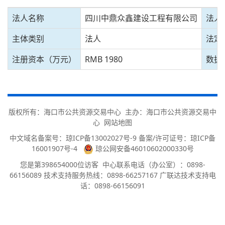
法人名称
四川中鼎众鑫建设工程有限公司
法人
主体类别
法人
法定
注册资本（万元）
RMB 1980
数据
版权所有：海口市公共资源交易中心 主办：海口市公共资源交易中
心
网站地图
中文域名备案号：
琼ICP备13002027号-9 备案/许可证号：琼ICP备
16001907号-4
琼公网安备46010602000330号
您是第
398654000
位访客
中心联系电话（办公室）：0898-
66156089 技术支持服务热线：0898-66257167 广联达技术支持电
话：0898-66156091