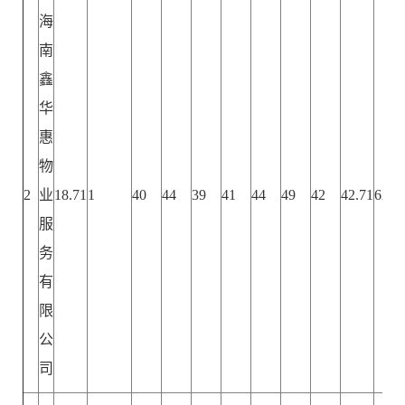
海
南
鑫
华
惠
物
2
业
18.71
1
40
44
39
41
44
49
42
42.71
62.4
服
务
有
限
公
司