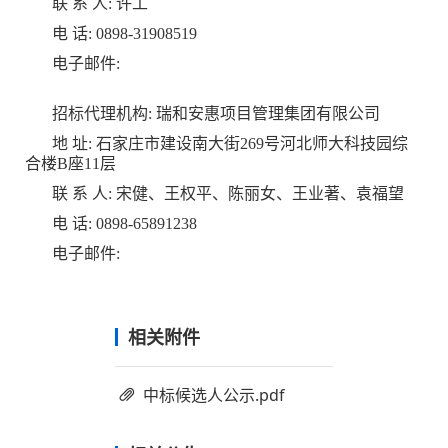
联 系 人:
许工
电 话:
0898-31908519
电子邮件:
招标代理机构:
瑞和安惠项目管理集团有限公司
地 址:
石家庄市建设南大街269号河北师大科技园综
合楼B座11层
联 系 人:
宋健、王权平、陈丽女、王业著、袁福望
电 话:
0898-65891238
电子邮件:
相关附件
中标候选人公示.pdf