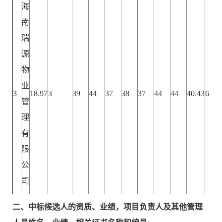
海
南
瑞
源
物
业
3
18.97
3
39
44
37
38
37
44
44
40.43
62.4
管
理
有
限
公
司
二、
中标候选人的资质、业绩，项目负责人及其他管理