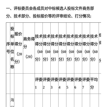
一、
评标委员会各成员对中标候选人投标文件商务部
分、技术部分、投标报价等的评审结论、打分情况;
投
报价
综合
标
技术
技术
技术
技术
技术
技术
技术
技术
商务得
得分
序
单
得分
得分
得分
得分
得分
得分
得分
得分
得分
分
号
位
（
60
（
60
（
60
（
60
（
60
（
60
（
60
（
60
（10
（
20
（20）
名
分）
分）
分）
分）
分）
分）
分）
分）
分）
分）
称
评委
评委
评委
评委
评委
评委
评委
平均
1
2
3
4
5
6
7
分
海