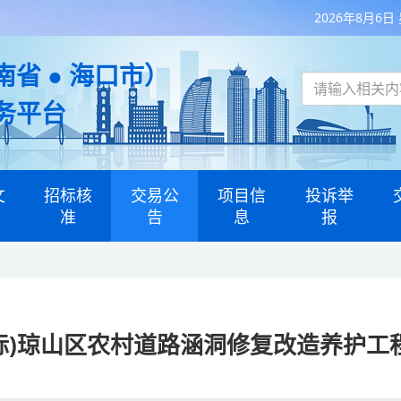
2026年8月6日
省 ● 海口市）
务平台
文
招标核
交易公
项目信
投诉举
准
告
息
报
标)琼山区农村道路涵洞修复改造养护工程