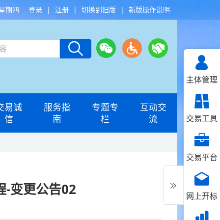
 星期四
登录
|
注册
|
切换到旧版
|
新版操作说明
主体管理
交易诚
服务指
专题专
互动交
信
南
栏
流
交易工具
交易平台
-变更公告02
网上开标