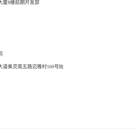
大厦8楼前期开发部
司
道美灵南五路迈雅村160号
院