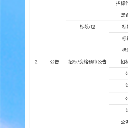
招标
是
标段/包
标
标
标
2
公告
招标/资格预审公告
招
公