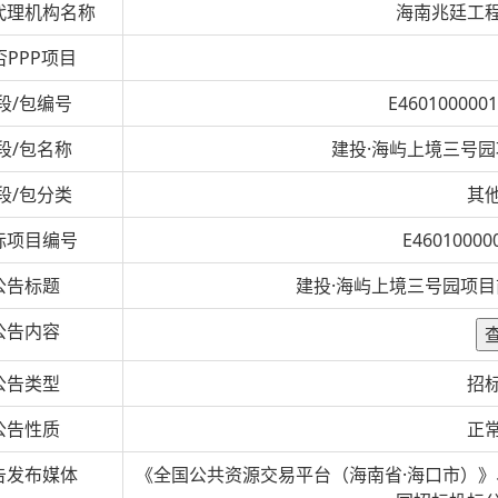
代理机构名称
海南兆廷工
否PPP项目
段/包编号
E4601000001
段/包名称
建投·海屿上境三号
段/包分类
其
标项目编号
E46010000
公告标题
建投·海屿上境三号园项
公告内容
公告类型
招
公告性质
正
告发布媒体
《全国公共资源交易平台（海南省·海口市）