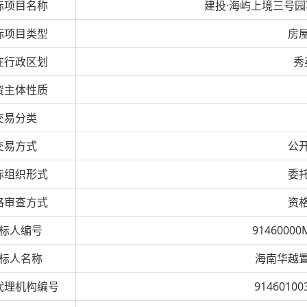
标项目名称
建投·海屿上境三号
标项目类型
房
在行政区划
秀
资主体性质
交易分类
交易方式
公
标组织形式
委
格审查方式
资
标人编号
91460000
标人名称
海南华越
代理机构编号
91460100