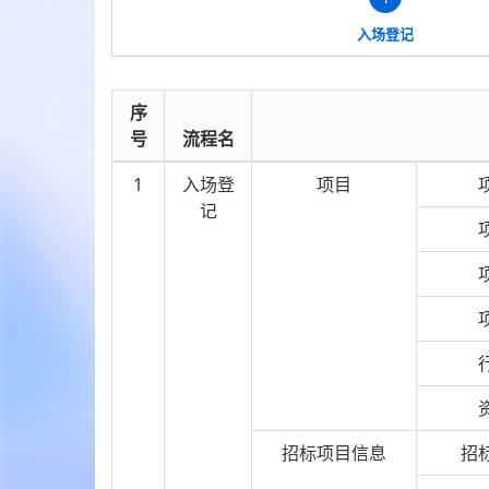
入场登记
序
号
流程名
1
入场登
项目
记
招标项目信息
招