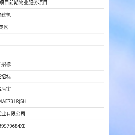
园项目前期物业服务项目
屋建筑
英区
开招标
托招标
格后审
MAE731RJ5H
置业有限公司
39579684XE