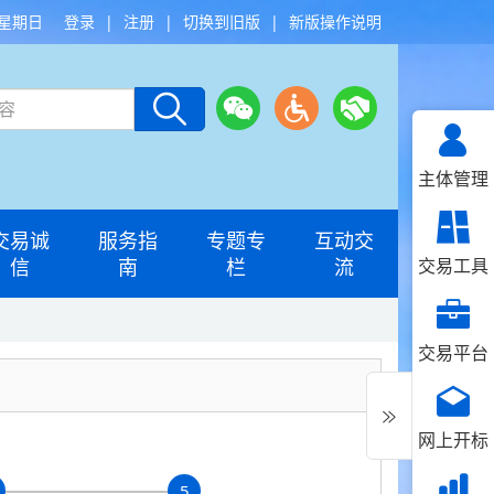
 星期日
登录
|
注册
|
切换到旧版
|
新版操作说明
主体管理
交易诚
服务指
专题专
互动交
信
南
栏
流
交易工具
交易平台
网上开标
5