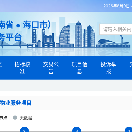
2026年8月9日
省 ● 海口市）
务平台
文
招标核
交易公
项目信
投诉举
准
告
息
报
期物业服务项目
节点
无数据
2
3
4