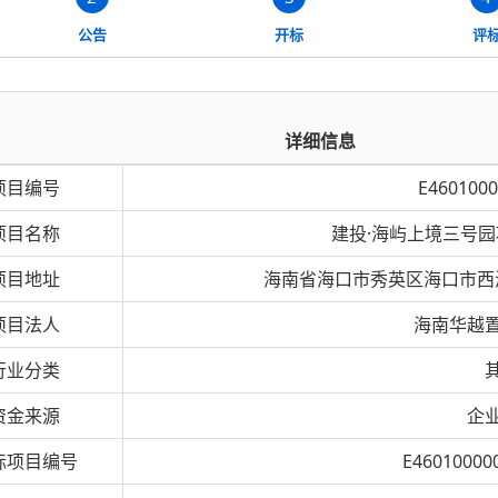
公告
开标
评
详细信息
项目编号
E4601000
项目名称
建投·海屿上境三号
项目地址
海南省海口市秀英区海口市西海
项目法人
海南华越
行业分类
资金来源
企
标项目编号
E46010000