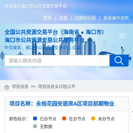
欢迎进入海口市公共资源交易平台
登录
|
注册
|
切换到旧版
|
新版操作说明
全国公共资源交易平台（海南省 ● 海口市）
Tog
海口市公共资源交易公共服务平台
nav
中文域名：海口市公共资源交易中心.公益
项目信息
>>
项目信息全过程公开
项目名称：永桂花园安居房A区项目前期物业
颜色标示：
已办节点
在办节点
未办节点
无数据