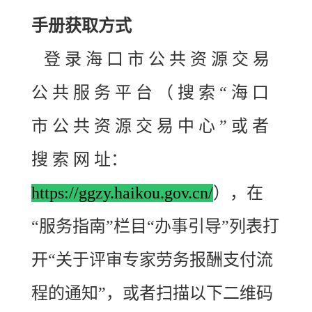
手册获取方式
登 录 海 口 市 公 共 资 源 交 易
公 共 服 务 平 台 （ 搜 索 “ 海 口
市 公 共 资 源 交 易 中 心 ” 或 者
搜 索 网 址：
https://ggzy.haikou.gov.cn/
），在
“服务指南”栏目“办事引导”列表打
开“关于评审专家劳务报酬支付流
程的通知”，或者扫描以下二维码